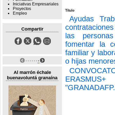
Iniciativas Empresariales
Proyectos
Título
Empleo
Ayudas Trab
contrataciones
Compartir
las personas
fomentar la c
familiar y labo
o hijas menore
CONVOCA
Al marrón échale
ERASMU
buenavoluntá granaína
"GRANADAFP.