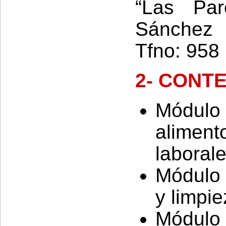
“Las Pa
Sánchez 
Tfno: 958
2- CONT
Módul
aliment
laborale
Módulo 
y limpie
Módulo 