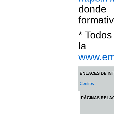
donde
formativ
* Todos 
la w
www.em
ENLACES DE IN
Centros
PÁGINAS RELA