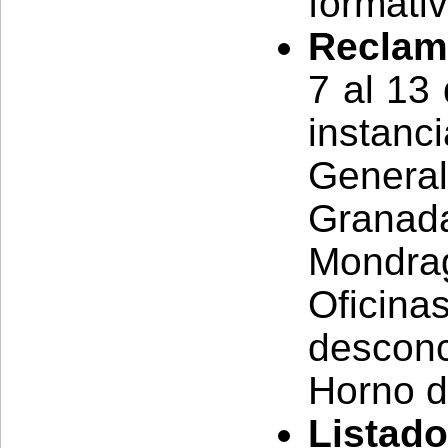
formativ
Reclam
7 al 13
instanc
Gener
Gran
Mondra
Ofic
desconc
Horno d
Listad