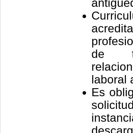
antigüe
Curric
acredit
profesi
de tí
relaci
laboral 
Es obli
solicit
insta
desc