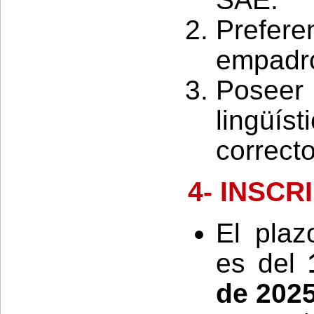
Prefe
empadro
Posee
lingüí
correct
4- INSCR
El plaz
es del
de 202