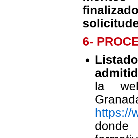
finaliza
solicitud
6- PROC
Listad
admitid
la we
Granad
https:/
donde