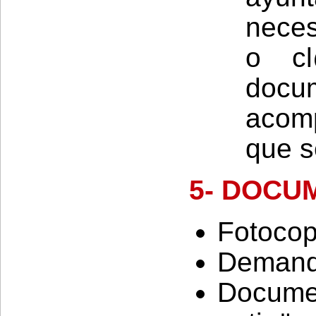
neces
o cl
docu
acom
que s
5- DOCU
Fotocop
Demanda
Docume