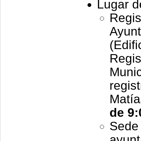
Lugar d
Reg
Ayu
(Edi
Reg
Muni
regi
Matía
de 9:
Sed
ayun