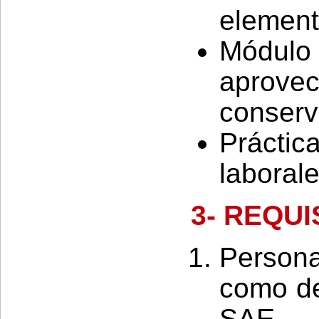
element
Módu
aprov
conserv
Práct
laboral
3- REQU
Person
como d
SAE.