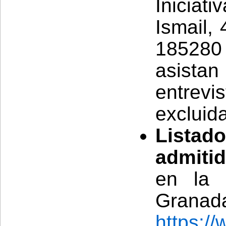
Inicia
Ismail,
18528
asistan
entrev
excluida
Listad
admitid
en la 
Granad
https:/