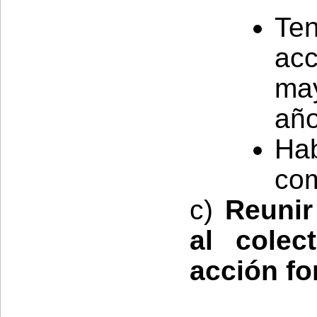
Te
ac
ma
año
Ha
com
c)
Reunir
al colec
acción fo