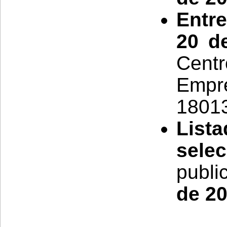
Entre
20 d
Centr
Empr
18013
List
sele
publi
de 2