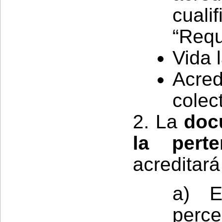
cual
“Requ
Vida 
Acre
colect
2. La
doc
la perte
acreditará
a) E
perce