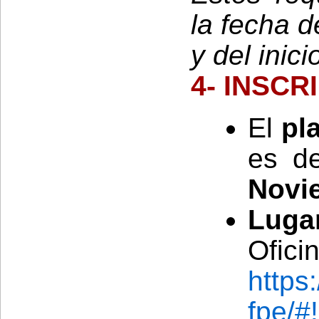
la fecha d
y del inic
4- INSCR
El
pl
es d
Novi
Luga
Ofici
https
fpe/#