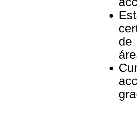
acc
Es
cer
de 
áre
Cu
ac
gra