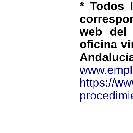
* Todos 
correspon
web del
oficina v
Andalucía
www.empl
https://w
procedimi