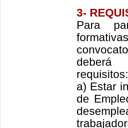
3- REQU
Para par
formativ
convocato
deberá 
requisitos
a) Estar i
de Emple
desempl
trabajador