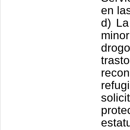
en la
d) La
minor
dro
trast
reco
ref
solic
prot
esta