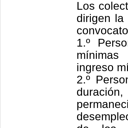
Los colect
dirigen la
convocato
1.º Pers
mínimas 
ingreso mí
2.º Pers
duració
permane
desemple