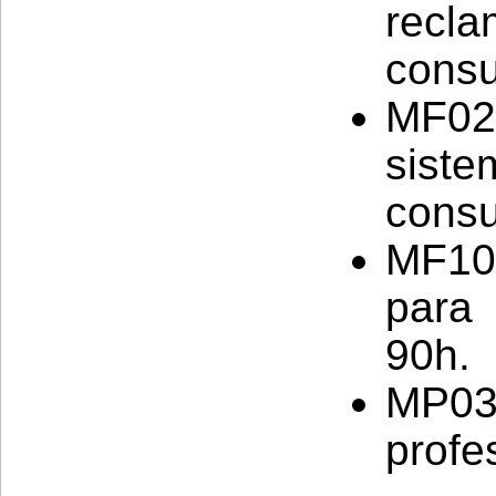
recl
consu
MF02
sist
cons
MF10
para
90h.
MP03
profe