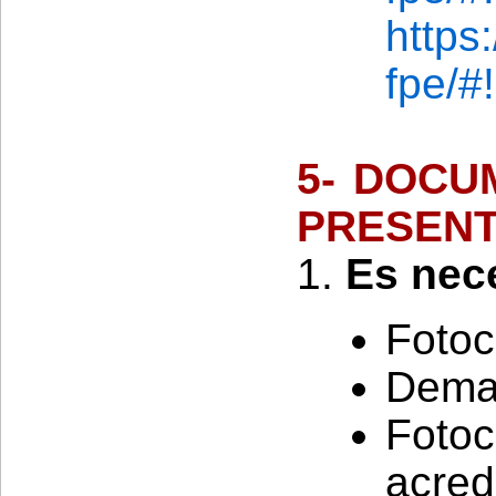
https
fpe/#
5- DOCU
PRESEN
1.
Es nece
Fotoc
Deman
Foto
acr