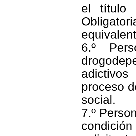
el títul
Obligato
equivalent
6.º Per
drogodepe
adictiv
proceso de
social.
7.º Perso
condición