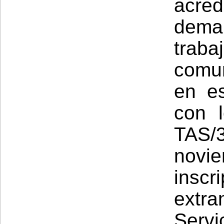
acre
dema
tra
comun
en e
con 
TAS
novie
insc
extra
Serv