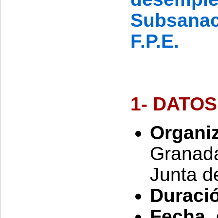
Subsana
F.P.E.
1- DATO
Orga
Granad
Junta d
Duració
Fecha 