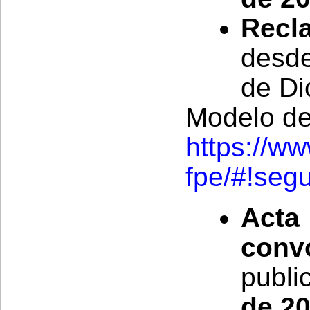
Recl
desde
de Di
Modelo de
https://w
fpe/#!seg
Acta
conv
publi
de 2