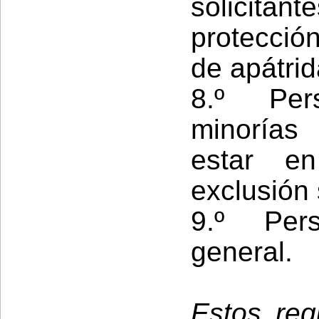
solicita
protección
de apátrid
8.º Per
minorías
estar e
exclusión 
9.º Per
general.
Estos req