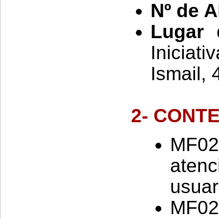
Nº de 
Lugar 
Iniciat
Ismail,
2- CONT
MF0
atenc
usuar
MF02