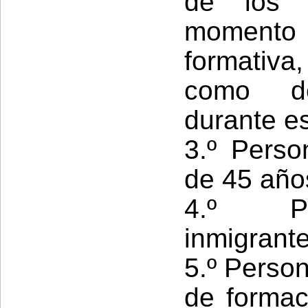
de los 
momento
formativa
como d
durante e
3.º Pers
de 45 año
4.º Pe
inmigrante
5.º Perso
de formac