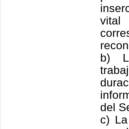
inser
vital
corr
recon
b) L
traba
dura
infor
del S
c) La