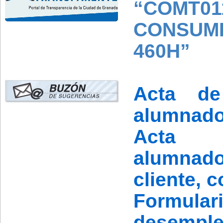
“COMT01
CONSUM
460H”
Acta de
alumnad
Acta p
alumnad
cliente, 
Formula
desempl