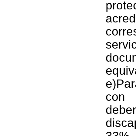
pro
acr
corre
serv
doc
equiv
e)Par
con 
debe
disca
33% a