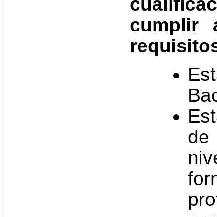
cualific
cumplir 
requisito
Est
Bac
Est
de
niv
for
pro