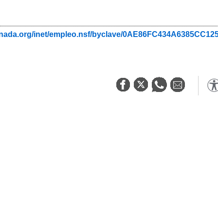
ranada.org/inet/empleo.nsf/byclave/0AE86FC434A6385CC1