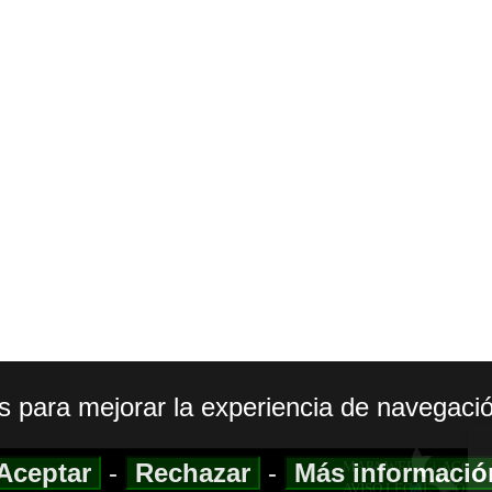
os para mejorar la experiencia de navegació
Aceptar
-
Rechazar
-
Más informaci
MAPA WEB
|
ACCESI
AVISO LEGAL
|
POLIT