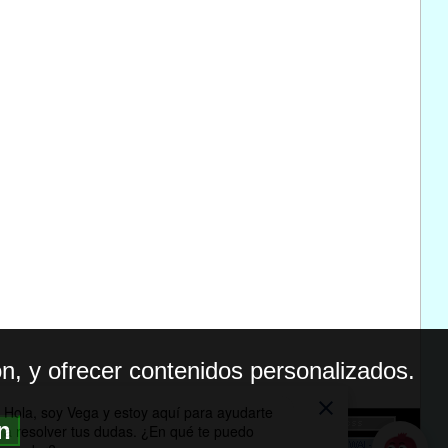
n, y ofrecer contenidos personalizados.
ón
BILIDAD
ICA DE PRIVACIDAD