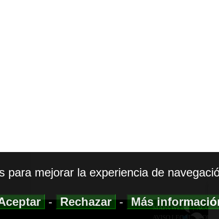
os para mejorar la experiencia de navegació
Aceptar
-
Rechazar
-
Más informaci
MAPA WEB
|
ACCESI
AVISO LEGAL
|
POLIT