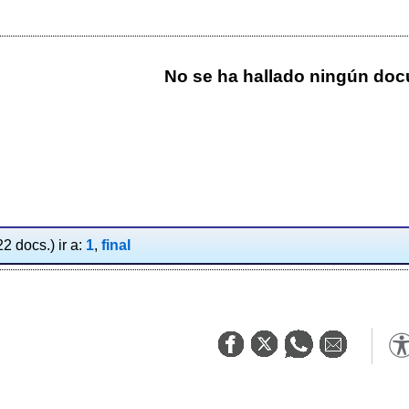
No se ha hallado ningún do
2 docs.) ir a:
1
,
final