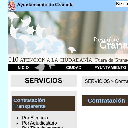
Busca
Ayuntamiento de Granada
010
ATENCION A LA CIUDADANÍA. Fuera de Granad
INICIO
CIUDAD
AYUNTAMIENTO
SERVICIOS
SERVICIOS >
Contr
Contratación 
Contratación
Transparente
Por Ejercicio
Por Adjudicatario