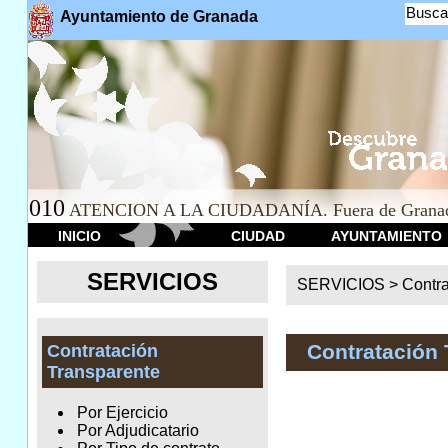
Busca
Ayuntamiento de Granada
010
ATENCION A LA CIUDADANÍA. Fuera de Granad
INICIO
CIUDAD
AYUNTAMIENTO
SERVICIOS
SERVICIOS >
Contr
Contratación 
Contratación
Transparente
Por Ejercicio
Por Adjudicatario