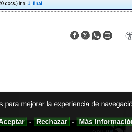
0 docs.) ir a:
1
,
final
os para mejorar la experiencia de navegació
Aceptar
-
Rechazar
-
Más informaci
MAPA WEB
|
ACCESI
AVISO LEGAL
|
POLIT