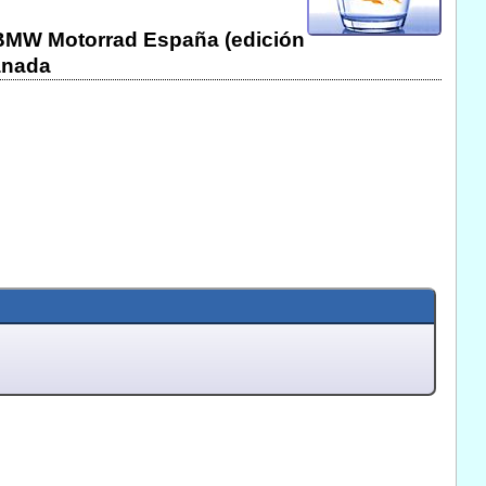
 BMW Motorrad España (edición
anada