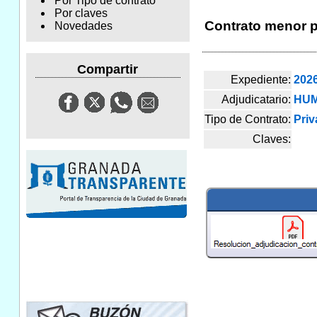
Por Tipo de contrato
Por claves
Contrato menor p
Novedades
Compartir
Expediente:
202
Adjudicatario:
HUM
Tipo de Contrato:
Priv
Claves: