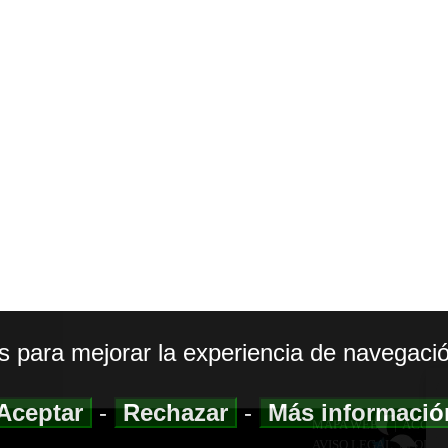
os para mejorar la experiencia de navegació
Aceptar
-
Rechazar
-
Más informaci
MAPA WEB
|
ACCESI
AVISO LEGAL
|
POLIT