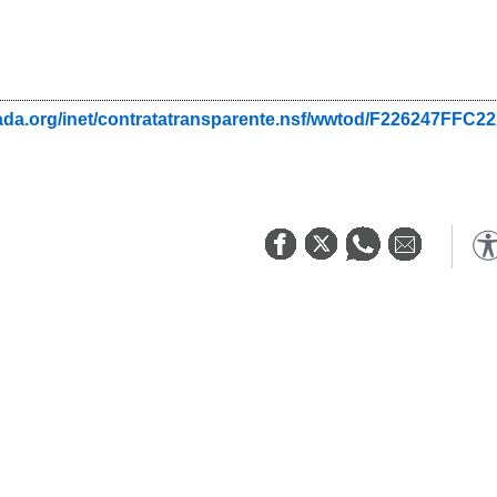
nada.org/inet/contratatransparente.nsf/wwtod/F226247