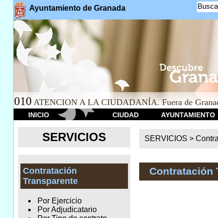
Busca
Ayuntamiento de Granada
010
ATENCION A LA CIUDADANÍA. Fuera de Granad
INICIO
CIUDAD
AYUNTAMIENTO
SERVICIOS
SERVICIOS >
Contr
Contratación 
Contratación
Transparente
Por Ejercicio
Por Adjudicatario