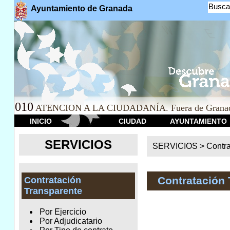
Busca
Ayuntamiento de Granada
010
ATENCION A LA CIUDADANÍA. Fuera de Granad
INICIO
CIUDAD
AYUNTAMIENTO
SERVICIOS
SERVICIOS >
Contr
Contratación 
Contratación
Transparente
Por Ejercicio
Por Adjudicatario