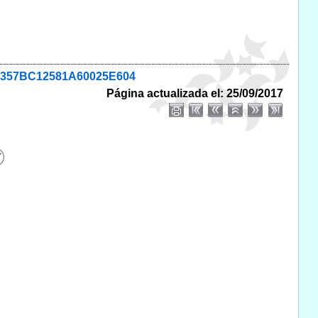
636357BC12581A60025E604
Página actualizada el: 25/09/2017