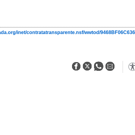
nada.org/inet/contratatransparente.nsf/wwtod/9468BF06C