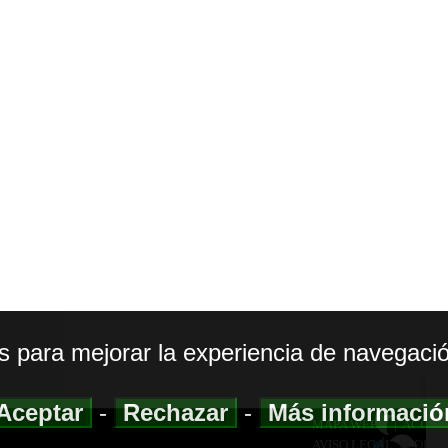
os para mejorar la experiencia de navegació
Aceptar
-
Rechazar
-
Más informaci
MAPA WEB
|
ACCESI
AVISO LEGAL
|
POLIT