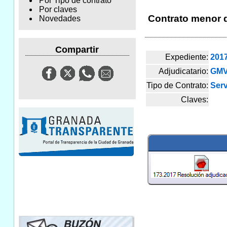
Por Tipo de contrato
Por claves
Contrato menor d
Novedades
Compartir
Expediente:
201
Adjudicatario:
GMV 
Tipo de Contrato:
Serv
Claves: