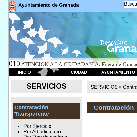
Busca
Ayuntamiento de Granada
010
ATENCION A LA CIUDADANÍA. Fuera de Granad
INICIO
CIUDAD
AYUNTAMIENTO
SERVICIOS
SERVICIOS >
Contr
Contratación 
Contratación
Transparente
Por Ejercicio
Por Adjudicatario