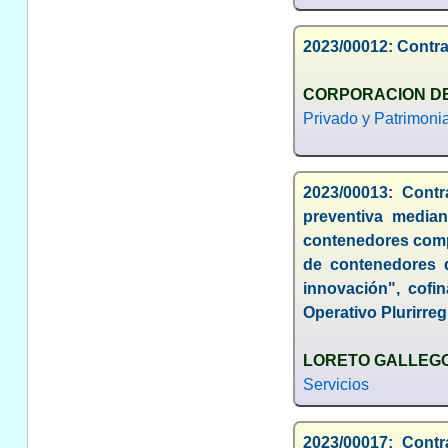
2023/00012: Contra
CORPORACION DE 
Privado y Patrimonia
2023/00013: Contr
preventiva median
contenedores compa
de contenedores d
innovación", cof
Operativo Plurirre
LORETO GALLEG
Servicios
2023/00017: Contr