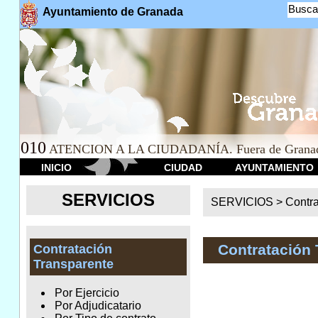
Busca
Ayuntamiento de Granada
010
ATENCION A LA CIUDADANÍA. Fuera de Granad
INICIO
CIUDAD
AYUNTAMIENTO
SERVICIOS
SERVICIOS >
Contr
Contratación 
Contratación
Transparente
Por Ejercicio
Por Adjudicatario