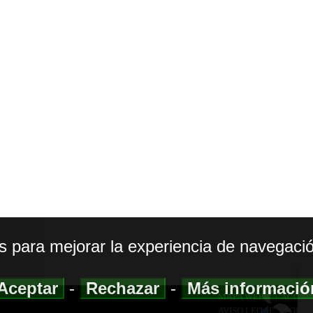
os para mejorar la experiencia de navegació
Aceptar
-
Rechazar
-
Más informaci
MAPA WEB
|
ACCESI
AVISO LEGAL
|
POLIT