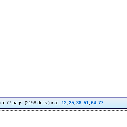
io: 77 pags. (2158 docs.) ir a: ,
12
,
25
,
38
,
51
,
64
,
77