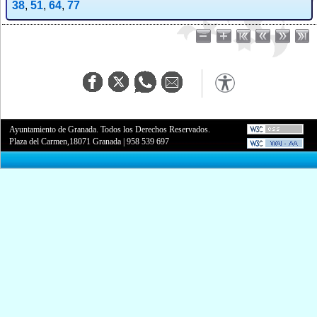
38
,
51
,
64
,
77
Ayuntamiento de Granada. Todos los Derechos Reservados.
Plaza del Carmen,18071 Granada
|
958 539 697