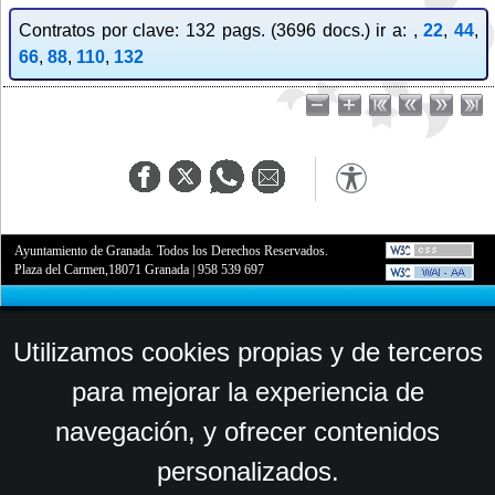
Contratos por clave: 132 pags. (3696 docs.) ir a: ,
22
,
44
,
66
,
88
,
110
,
132
Ayuntamiento de Granada. Todos los Derechos Reservados.
Plaza del Carmen,18071 Granada
|
958 539 697
Utilizamos cookies propias y de terceros
para mejorar la experiencia de
navegación, y ofrecer contenidos
personalizados.