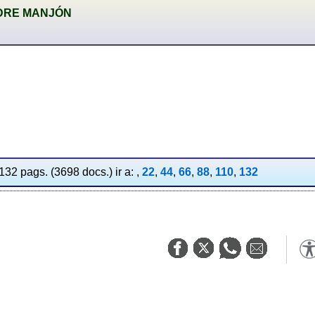
DRE MANJÓN
132 pags. (3698 docs.) ir a: ,
22
,
44
,
66
,
88
,
110
,
132