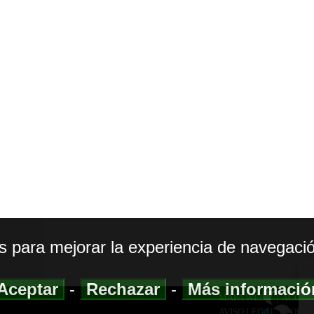
os para mejorar la experiencia de navegació
Aceptar
-
Rechazar
-
Más informaci
MAPA WEB
|
ACCESI
AVISO LEGAL
|
POLIT