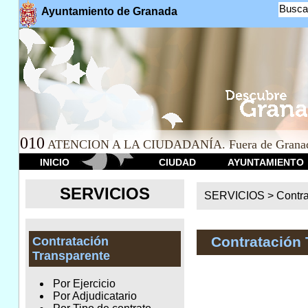
Busca
Ayuntamiento de Granada
010
ATENCION A LA CIUDADANÍA. Fuera de Granad
INICIO
CIUDAD
AYUNTAMIENTO
SERVICIOS
SERVICIOS >
Contr
Contratación 
Contratación
Transparente
Por Ejercicio
Por Adjudicatario