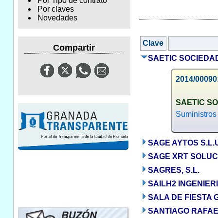
Por Tipo de contrato
Por claves
Novedades
Clave
Compartir
SAETIC SOCIEDA
2014/00090:
SAETIC SO
Suministros
SAGE AYTOS S.L.
SAGE XRT SOLUCI
SAGRES, S.L.
SAILH2 INGENIERIA
SALA DE FIESTA 
SANTIAGO RAFAE