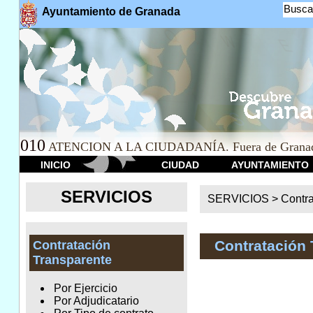
Busca
Ayuntamiento de Granada
010
ATENCION A LA CIUDADANÍA. Fuera de Granad
INICIO
CIUDAD
AYUNTAMIENTO
SERVICIOS
SERVICIOS >
Contr
Contratación 
Contratación
Transparente
Por Ejercicio
Por Adjudicatario