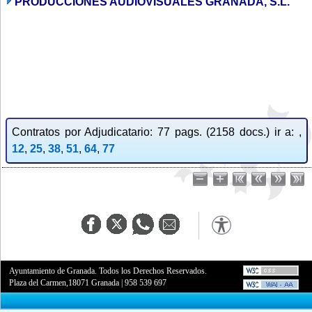
PRODUCCIONES AUDIOVISUALES GRANADA, S.L.
Contratos por Adjudicatario: 77 pags. (2158 docs.) ir a: ,
12
,
25
,
38
,
51
,
64
,
77
Ayuntamiento de Granada. Todos los Derechos Reservados.
Plaza del Carmen,18071 Granada
|
958 539 697