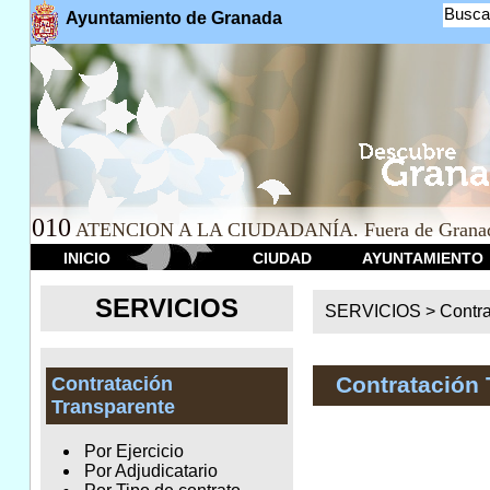
Busca
Ayuntamiento de Granada
010
ATENCION A LA CIUDADANÍA. Fuera de Granad
INICIO
CIUDAD
AYUNTAMIENTO
SERVICIOS
SERVICIOS >
Contr
Contratación 
Contratación
Transparente
Por Ejercicio
Por Adjudicatario