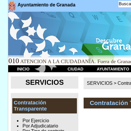
Busca
Ayuntamiento de Granada
010
ATENCION A LA CIUDADANÍA. Fuera de Granad
INICIO
CIUDAD
AYUNTAMIENTO
SERVICIOS
SERVICIOS >
Contr
Contratación 
Contratación
Transparente
Por Ejercicio
Por Adjudicatario