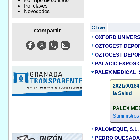
Por Tipo de contrato
Por claves
Novedades
Clave
Compartir
OXFORD UNIVERSI
OZTOGEST DEPORT
OZTOGEST DEPORT
PALACIO EXPOSI
PALEX MEDICAL, S
2021/00184:
la Salud
PALEX MED
Suministros
PALOMEQUE, S.L.
PEDRO QUESADA