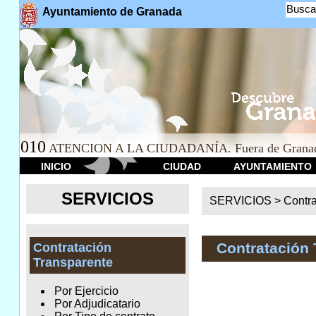
Busca
Ayuntamiento de Granada
010
ATENCION A LA CIUDADANÍA. Fuera de Granad
INICIO
CIUDAD
AYUNTAMIENTO
SERVICIOS
SERVICIOS >
Contr
Contratación 
Contratación
Transparente
Por Ejercicio
Por Adjudicatario