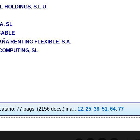
 HOLDINGS, S.L.U.
A, SL
CABLE
A RENTING FLEXIBLE, S.A.
COMPUTING, SL
atario: 77 pags. (2156 docs.) ir a: ,
12
,
25
,
38
,
51
,
64
,
77