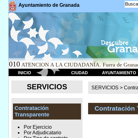
Busca
Ayuntamiento de Granada
010
ATENCION A LA CIUDADANÍA. Fuera de Granad
INICIO
CIUDAD
AYUNTAMIENTO
SERVICIOS
SERVICIOS >
Contr
Contratación 
Contratación
Transparente
Por Ejercicio
Por Adjudicatario