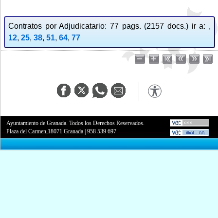
Contratos por Adjudicatario: 77 pags. (2157 docs.) ir a: ,
12
,
25
,
38
,
51
,
64
,
77
Ayuntamiento de Granada. Todos los Derechos Reservados.
Plaza del Carmen,18071 Granada
|
958 539 697