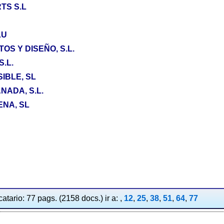
TS S.L
LU
S Y DISEÑO, S.L.
.L.
IBLE, SL
NADA, S.L.
ENA, SL
atario: 77 pags. (2158 docs.) ir a: ,
12
,
25
,
38
,
51
,
64
,
77