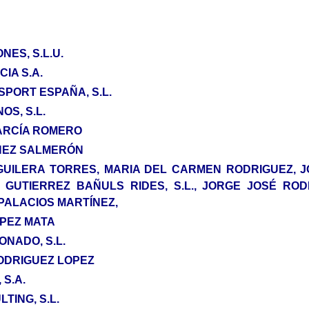
NES, S.L.U.
IA S.A.
PORT ESPAÑA, S.L.
OS, S.L.
ARCÍA ROMERO
HEZ SALMERÓN
UILERA TORRES, MARIA DEL CARMEN RODRIGUEZ, 
 GUTIERREZ BAÑULS RIDES, S.L., JORGE JOSÉ RO
PALACIOS MARTÍNEZ,
PEZ MATA
NADO, S.L.
ODRIGUEZ LOPEZ
S.A.
ING, S.L.