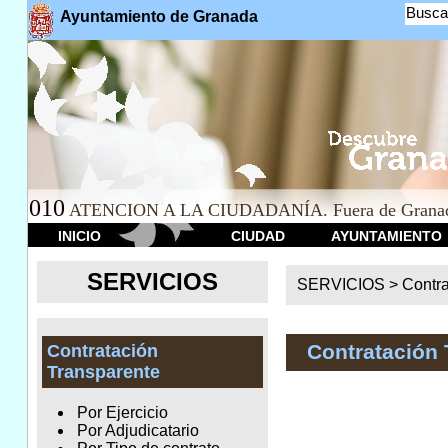
Busca
Ayuntamiento de Granada
010
ATENCION A LA CIUDADANÍA. Fuera de Granad
INICIO
CIUDAD
AYUNTAMIENTO
SERVICIOS
SERVICIOS >
Contr
Contratación 
Contratación
Transparente
Por Ejercicio
Por Adjudicatario