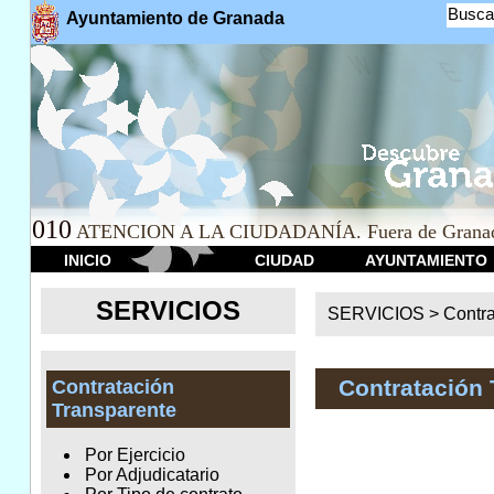
Busca
Ayuntamiento de Granada
010
ATENCION A LA CIUDADANÍA. Fuera de Granad
INICIO
CIUDAD
AYUNTAMIENTO
SERVICIOS
SERVICIOS >
Contr
Contratación 
Contratación
Transparente
Por Ejercicio
Por Adjudicatario