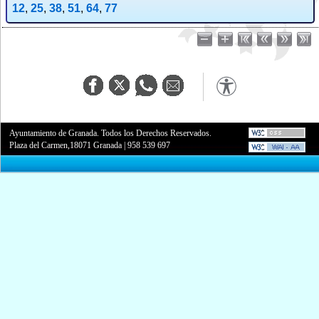
12
,
25
,
38
,
51
,
64
,
77
Ayuntamiento de Granada. Todos los Derechos Reservados.
Plaza del Carmen,18071 Granada
|
958 539 697