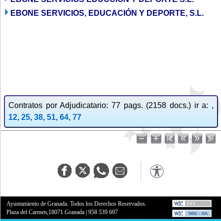
EBONE SERVICIOS, EDUCACIÓN Y DEPORTE, S.L.
Contratos por Adjudicatario: 77 pags. (2158 docs.) ir a: ,
12
,
25
,
38
,
51
,
64
,
77
Ayuntamiento de Granada. Todos los Derechos Reservados.
Plaza del Carmen,18071 Granada
|
958 539 697