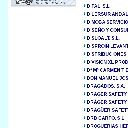
DIFAL, S.L
DILERSUR ANDALUC
DIMOBA SERVICIOS
DISEÑO Y CONSUL
DISLOALT, S.L.
DISPROIN LEVANT
DISTRIBUCIONES 
DIVISION XL PROD
Dº Mª CARMEN T
DON MANUEL JO
DRAGADOS, S.A.
DRAGER SAFETY 
DRÄGER SAFETY H
DRAGÜER SAFETY 
DRB CARTO, S.L.
DROGUERIAS HER