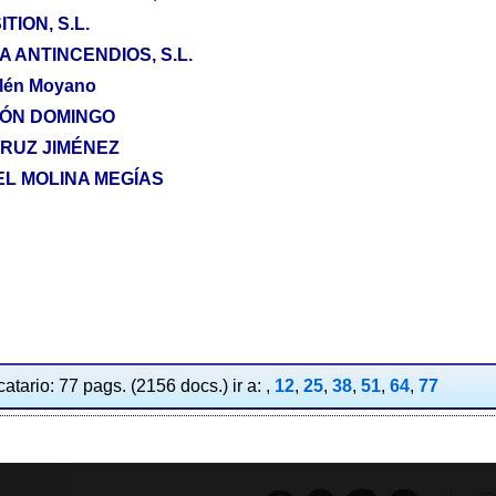
ION, S.L.
 ANTINCENDIOS, S.L.
llén Moyano
ZÓN DOMINGO
 RUZ JIMÉNEZ
EL MOLINA MEGÍAS
atario: 77 pags. (2156 docs.) ir a: ,
12
,
25
,
38
,
51
,
64
,
77