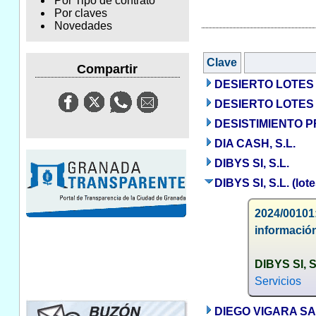
Por Tipo de contrato
Por claves
Novedades
Clave
Compartir
DESIERTO LOTES 
DESIERTO LOTES 2
DESISTIMIENTO 
DIA CASH, S.L.
DIBYS SI, S.L.
DIBYS SI, S.L. (lo
2024/00101
información
DIBYS SI, S
Servicios
DIEGO VIGARA S