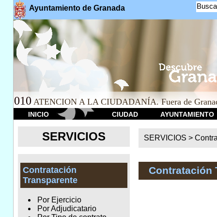
Busca
Ayuntamiento de Granada
010
ATENCION A LA CIUDADANÍA. Fuera de Granad
INICIO
CIUDAD
AYUNTAMIENTO
SERVICIOS
SERVICIOS >
Contr
Contratación 
Contratación
Transparente
Por Ejercicio
Por Adjudicatario