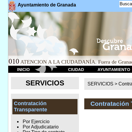
Busca
Ayuntamiento de Granada
010
ATENCION A LA CIUDADANÍA. Fuera de Granad
INICIO
CIUDAD
AYUNTAMIENTO
SERVICIOS
SERVICIOS >
Contr
Contratación 
Contratación
Transparente
Por Ejercicio
Por Adjudicatario