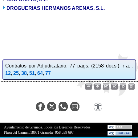
DROGUERIAS HERMANOS ARENAS, S.L.
Contratos por Adjudicatario: 77 pags. (2158 docs.) ir a: ,
12
,
25
,
38
,
51
,
64
,
77
Ayuntamiento de Granada. Todos los Derechos Reservados.
Plaza del Carmen,18071 Granada
|
958 539 697