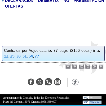
DECLARACION DESIERTO, NO PRESENTACION
OFERTAS
Contratos por Adjudicatario: 77 pags. (2156 docs.) ir a: ,
12
,
25
,
38
,
51
,
64
,
77
Ayuntamiento de Granada. Todos los Derechos Reservados.
Plaza del Carmen,18071 Granada
|
958 539 697