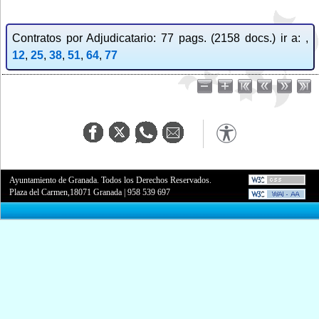
Contratos por Adjudicatario: 77 pags. (2158 docs.) ir a: ,
12
,
25
,
38
,
51
,
64
,
77
Ayuntamiento de Granada. Todos los Derechos Reservados.
Plaza del Carmen,18071 Granada
|
958 539 697