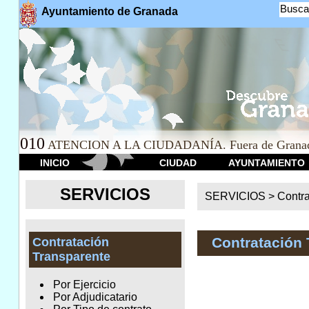
Busca
Ayuntamiento de Granada
010
ATENCION A LA CIUDADANÍA. Fuera de Granad
INICIO
CIUDAD
AYUNTAMIENTO
SERVICIOS
SERVICIOS >
Contr
Contratación 
Contratación
Transparente
Por Ejercicio
Por Adjudicatario