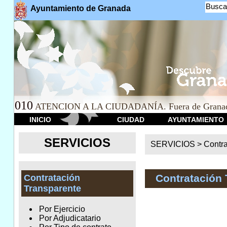
Busca
Ayuntamiento de Granada
010
ATENCION A LA CIUDADANÍA. Fuera de Granad
INICIO
CIUDAD
AYUNTAMIENTO
SERVICIOS
SERVICIOS >
Contr
Contratación 
Contratación
Transparente
Por Ejercicio
Por Adjudicatario