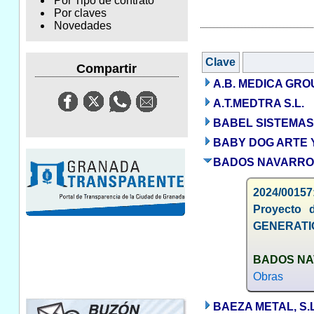
Por Tipo de contrato
Por claves
Novedades
Clave
Compartir
A.B. MEDICA GROU
A.T.MEDTRA S.L.
BABEL SISTEMAS 
BABY DOG ARTE Y
BADOS NAVARRO, 
2024/00157
Proyecto 
GENERATI
BADOS NAV
Obras
BAEZA METAL, S.L