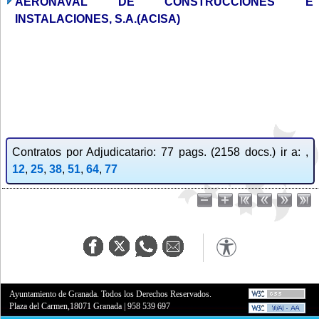
AERONAVAL DE CONSTRUCCIONES E
INSTALACIONES, S.A.(ACISA)
Contratos por Adjudicatario: 77 pags. (2158 docs.) ir a: ,
12
,
25
,
38
,
51
,
64
,
77
Ayuntamiento de Granada. Todos los Derechos Reservados.
Plaza del Carmen,18071 Granada
|
958 539 697