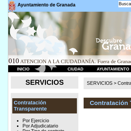
Busca
Ayuntamiento de Granada
010
ATENCION A LA CIUDADANÍA. Fuera de Granad
INICIO
CIUDAD
AYUNTAMIENTO
SERVICIOS
SERVICIOS >
Contr
Contratación 
Contratación
Transparente
Por Ejercicio
Por Adjudicatario