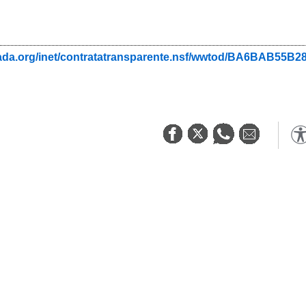
nada.org/inet/contratatransparente.nsf/wwtod/BA6BAB5