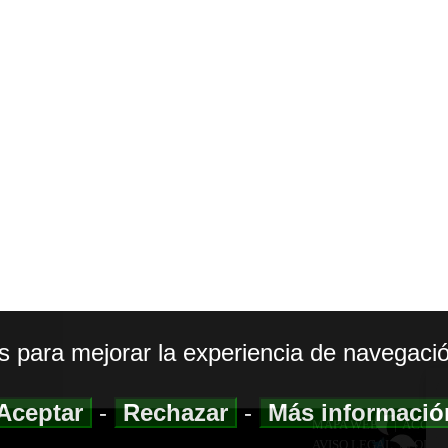
os para mejorar la experiencia de navegació
Aceptar
-
Rechazar
-
Más informaci
MAPA WEB
|
ACCESI
AVISO LEGAL
|
POLIT