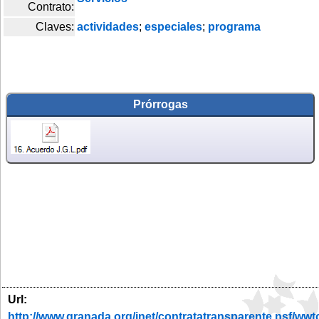
Contrato:
Claves:
actividades
;
especiales
;
programa
Prórrogas
Url:
http://www.granada.org/inet/contratatransparente.ns