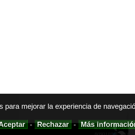
os para mejorar la experiencia de navegació
Aceptar
-
Rechazar
-
Más informaci
MAPA WEB
|
ACCESI
AVISO LEGAL
|
POLIT