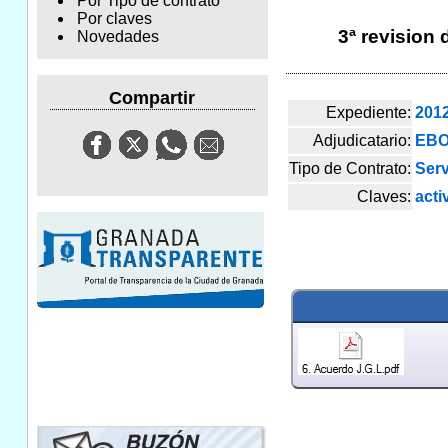
Por Tipo de contrato
Por claves
3ª revision
Novedades
Compartir
Expediente:
201
Adjudicatario:
EBO
Tipo de Contrato:
Serv
Claves:
acti