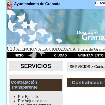
Busca
Ayuntamiento de Granada
010
ATENCION A LA CIUDADANÍA. Fuera de Granad
INICIO
CIUDAD
AYUNTAMIENTO
SERVICIOS
SERVICIOS >
Contr
Contratación 
Contratación
Transparente
Por Ejercicio
Por Adjudicatario