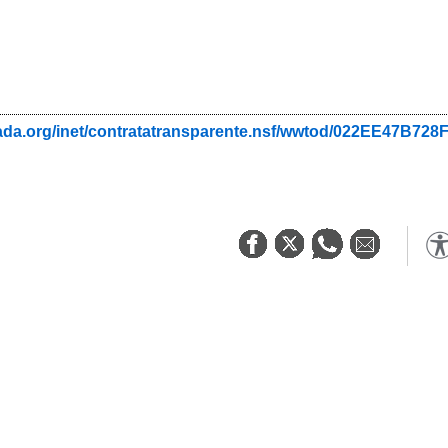
nada.org/inet/contratatransparente.nsf/wwtod/022EE47B7