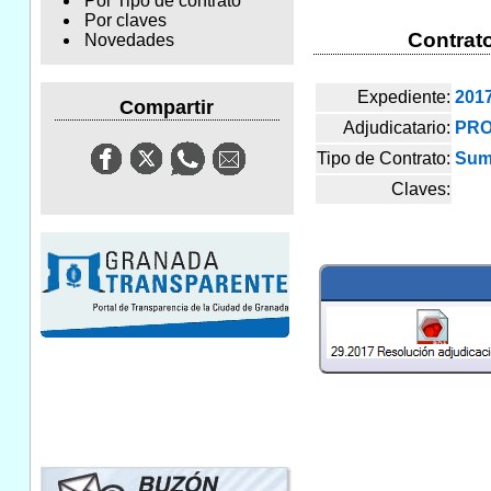
Por Tipo de contrato
Por claves
Contrat
Novedades
Expediente:
201
Compartir
Adjudicatario:
PRO
Tipo de Contrato:
Sum
Claves: