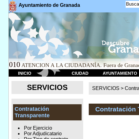
Busca
Ayuntamiento de Granada
010
ATENCION A LA CIUDADANÍA. Fuera de Granad
INICIO
CIUDAD
AYUNTAMIENTO
SERVICIOS
SERVICIOS >
Contr
Contratación 
Contratación
Transparente
Por Ejercicio
Por Adjudicatario