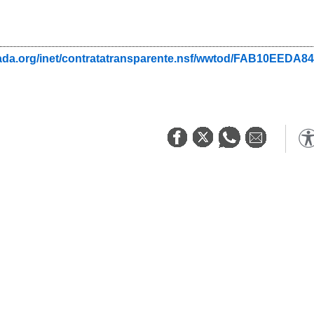
nada.org/inet/contratatransparente.nsf/wwtod/FAB10EED