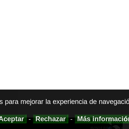
os para mejorar la experiencia de navegació
Aceptar
-
Rechazar
-
Más informaci
MAPA WEB
|
ACCESI
AVISO LEGAL
|
POLIT