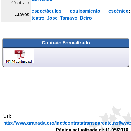
Contrato:
espectáculos
;
equipamiento
;
escénico
;
Claves:
teatro
;
Jose
;
Tamayo
;
Beiro
Contrato Formalizado
Url:
http://www.granada.org/inet/contratatransparente.ns
Página actualizada el: 11/05/2016