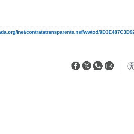
nada.org/inet/contratatransparente.nsf/wwtod/9D3E487C