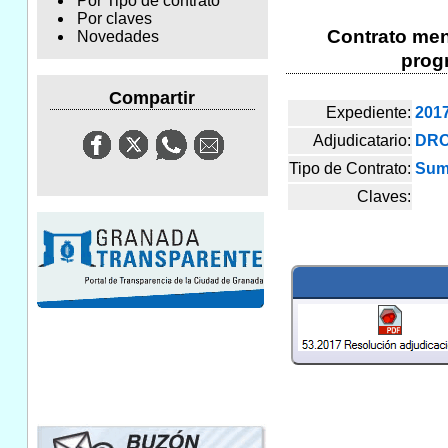
Por Tipo de contrato
Por claves
Contrato meno
Novedades
progr
Compartir
Expediente:
201
Adjudicatario:
DRO
Tipo de Contrato:
Sum
Claves: