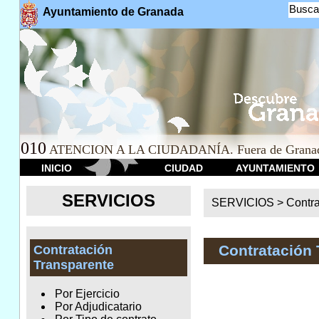
Busca
Ayuntamiento de Granada
010
ATENCION A LA CIUDADANÍA. Fuera de Granad
INICIO
CIUDAD
AYUNTAMIENTO
SERVICIOS
SERVICIOS >
Contr
Contratación 
Contratación
Transparente
Por Ejercicio
Por Adjudicatario