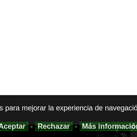
os para mejorar la experiencia de navegació
Aceptar
-
Rechazar
-
Más informaci
MAPA WEB
|
ACCESI
AVISO LEGAL
|
POLIT