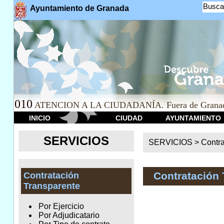
Busca
Ayuntamiento de Granada
010
ATENCION A LA CIUDADANÍA. Fuera de Granad
INICIO
CIUDAD
AYUNTAMIENTO
SERVICIOS
SERVICIOS >
Contr
Contratación 
Contratación
Transparente
Por Ejercicio
Por Adjudicatario