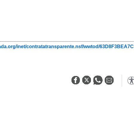
nada.org/inet/contratatransparente.nsf/wwtod/63D8F3B