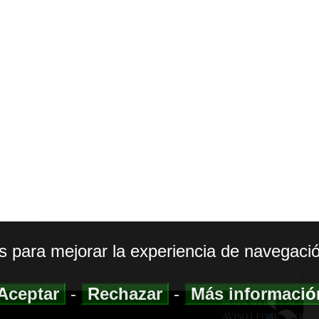
os para mejorar la experiencia de navegació
Aceptar
-
Rechazar
-
Más informaci
MAPA WEB
|
ACCESI
AVISO LEGAL
|
POLIT