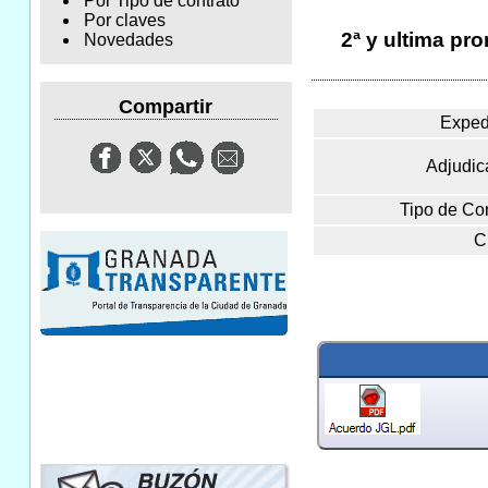
Por Tipo de contrato
Por claves
2ª y ultima pr
Novedades
Compartir
Exped
Adjudica
Tipo de Con
C