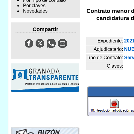
Por Tipo de contrato
Por claves
Contrato menor de
Novedades
candidatura d
Compartir
Expediente:
202
Adjudicatario:
NUB
Tipo de Contrato:
Serv
Claves: