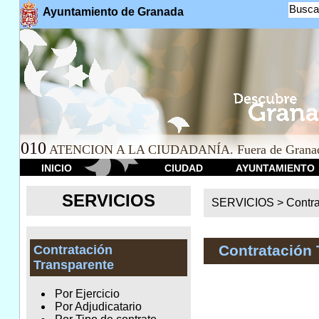
Busca
Ayuntamiento de Granada
010
ATENCION A LA CIUDADANÍA. Fuera de Granad
INICIO
CIUDAD
AYUNTAMIENTO
SERVICIOS
SERVICIOS >
Contr
Contratación 
Contratación
Transparente
Por Ejercicio
Por Adjudicatario