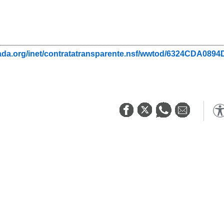
nada.org/inet/contratatransparente.nsf/wwtod/6324CDA08