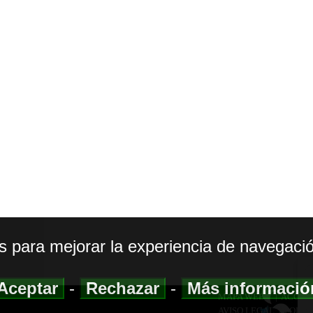
os para mejorar la experiencia de navegació
Aceptar
-
Rechazar
-
Más informaci
MAPA WEB
|
ACCESI
AVISO LEGAL
|
POLIT