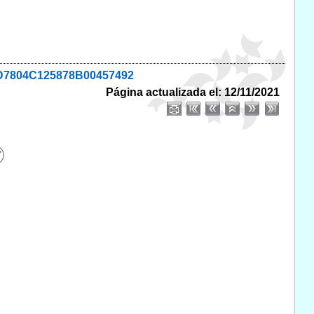
94D7804C125878B00457492
Página actualizada el: 12/11/2021