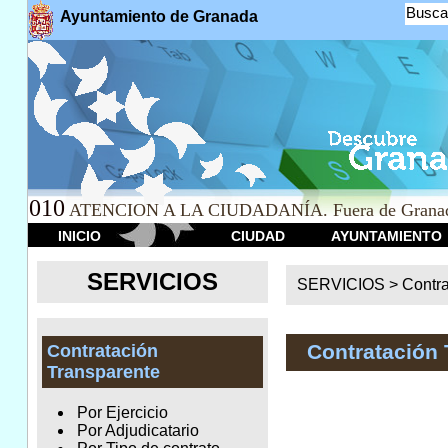
Busca
Ayuntamiento de Granada
010
ATENCION A LA CIUDADANÍA. Fuera de Granad
INICIO
CIUDAD
AYUNTAMIENTO
SERVICIOS
SERVICIOS >
Contr
Contratación 
Contratación
Transparente
Por Ejercicio
Por Adjudicatario