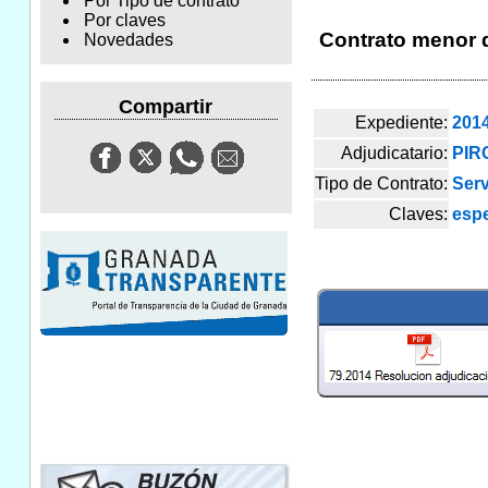
Por Tipo de contrato
Por claves
Contrato menor de
Novedades
Compartir
Expediente:
201
Adjudicatario:
PIR
Tipo de Contrato:
Serv
Claves:
esp