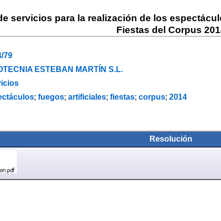
 servicios para la realización de los espectáculo
Fiestas del Corpus 201
4/79
OTECNIA ESTEBAN MARTÍN S.L.
icios
ectáculos
;
fuegos
;
artificiales
;
fiestas
;
corpus
;
2014
Resolución