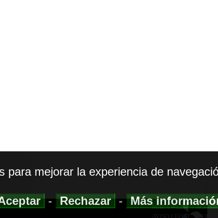
os para mejorar la experiencia de navegació
Aceptar
-
Rechazar
-
Más informaci
MAPA WEB
|
ACCESI
AVISO LEGAL
|
POLIT