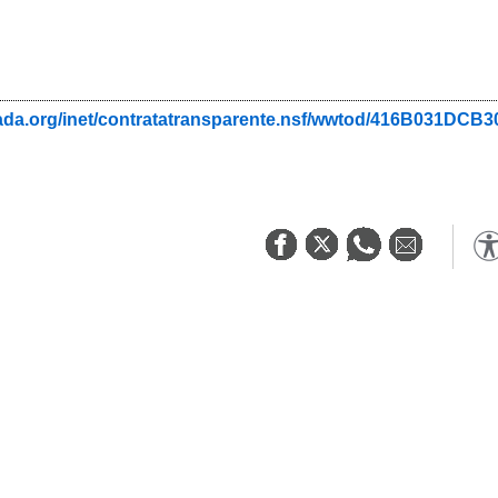
nada.org/inet/contratatransparente.nsf/wwtod/416B031D