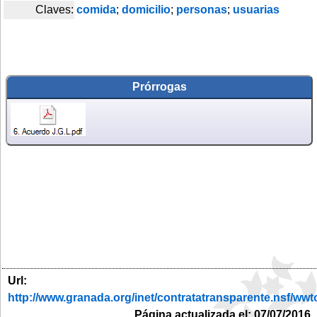
Claves:
comida
;
domicilio
;
personas
;
usuarias
Prórrogas
Url:
http://www.granada.org/inet/contratatransparente.ns
Página actualizada el: 07/07/2016