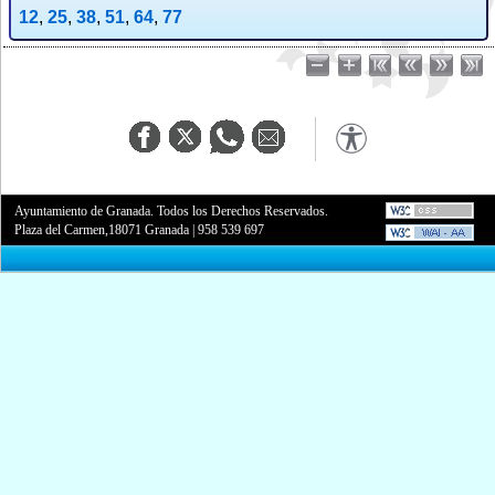
12
,
25
,
38
,
51
,
64
,
77
Ayuntamiento de Granada. Todos los Derechos Reservados.
Plaza del Carmen,18071 Granada
|
958 539 697