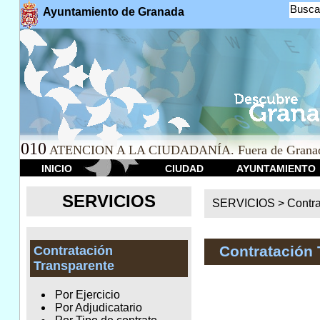
Busca
Ayuntamiento de Granada
010
ATENCION A LA CIUDADANÍA. Fuera de Granad
INICIO
CIUDAD
AYUNTAMIENTO
SERVICIOS
SERVICIOS >
Contr
Contratación 
Contratación
Transparente
Por Ejercicio
Por Adjudicatario