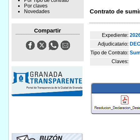
Por Tipo de contrato
Por claves
Contrato de sumin
Novedades
Compartir
Expediente:
202
Adjudicatario:
DEC
Tipo de Contrato:
Sum
Claves: