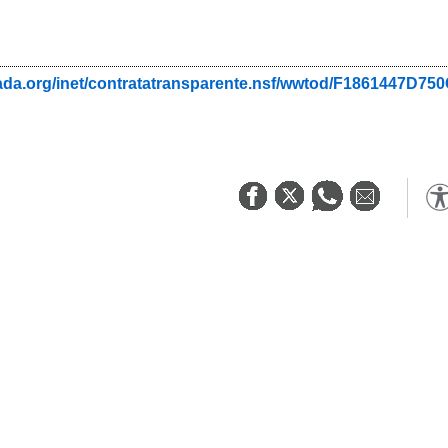
nada.org/inet/contratatransparente.nsf/wwtod/F1861447