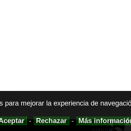
os para mejorar la experiencia de navegació
Aceptar
-
Rechazar
-
Más informaci
MAPA WEB
|
ACCESI
AVISO LEGAL
|
POLIT