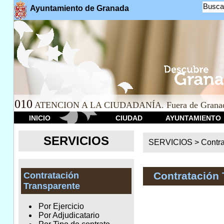
Busca
Ayuntamiento de Granada
010
ATENCION A LA CIUDADANÍA. Fuera de Granad
INICIO
CIUDAD
AYUNTAMIENTO
SERVICIOS
SERVICIOS >
Contr
Contratación 
Contratación
Transparente
Por Ejercicio
Por Adjudicatario