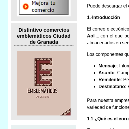
Puede descargar el c
1.-Introducción
El correo electróni
Distintivo comercios
emblemáticos Ciudad
Aol
,... con el que 
de Granada
almacenados en servi
Los componentes que
Mensaje:
Infor
Asunto:
Campo 
Remitente:
Per
Destinatario:
P
Para nuestra empres
variedad de funcione
1.1.¿Qué es el corr