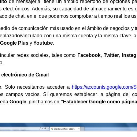
uito
de mensajería, tiene un amplio repertorio de opciones pa
os electrónicos. Además, su capacidad de almacenamiento es
rado de chat, en el que podemos comprobar a tiempo real los u
medio de comunicación más usado en el ámbito de negocios y 
enlazado/vinculado con una misma cuenta y la misma clave, a t
Google Plus
y
Youtube
.
ncular redes sociales, tales como
Facebook
,
Twitter
,
Insta
a.
 electrónico de Gmail
do. Solo necesitamos acceder a
https://accounts.google.com/
os campos vacíos. Si queremos establecer la página del co
ueda
Google
, pinchamos en
“Establecer Google como página