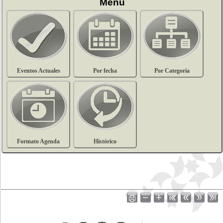
Menu
Eventos Actuales
Por fecha
Por Categoría
Formato Agenda
Histórico