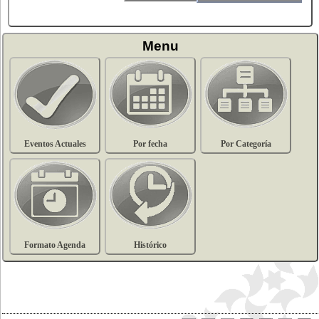
Menu
Eventos Actuales
Por fecha
Por Categoría
Formato Agenda
Histórico