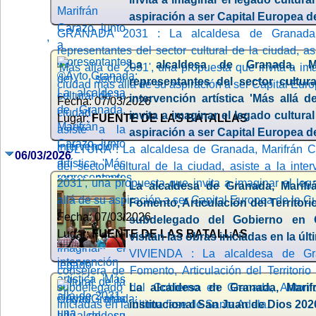
aspiración a ser Capital Europea de
GRANADA 2031 : La alcaldesa de Granada, 
,
representantes del sector cultural de la ciudad, asi
La alcaldesa de Granada, Ma
'Más allá de 2031', una propuesta que invita a ima
representantes del sector cultura
ciudad más allá de su aspiración a ser Capital Euro
intervención artística 'Más allá 
Fecha: 07/03/2026
invita a imaginar el legado cultura
Lugar:
FUENTE DE LAS BATALLAS
aspiración a ser Capital Europea de
CULTURA : La alcaldesa de Granada, Marifrán Ca
06/03/2026
del sector cultural de la ciudad, asiste a la inter
2031', una propuesta que invita a imaginar el leg
La alcaldesa de Granada, Marifr
allá de su aspiración a ser Capital Europea de la Cu
Fomento, Articulación del Territorio
Fecha: 07/03/2026
subdelegado del Gobierno en G
Lugar:
FUENTE DE LAS BATALLAS
visitan las obras iniciadas en la úl
VIVIENDA : La alcaldesa de Gra
consejera de Fomento, Articulación del Territorio
subdelegado del Gobierno en Granada, Antonio 
La alcaldesa de Granada, Marifr
iniciadas en la última fase de Santa Adela.
institucional San Juan de Dios 20