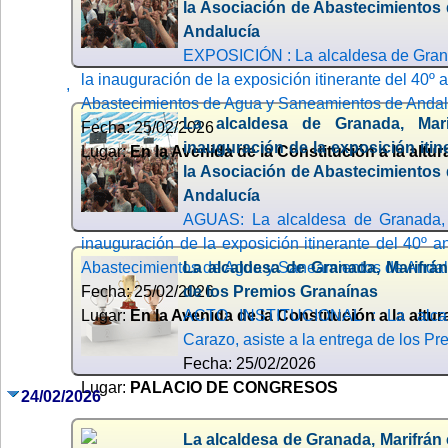
la Asociación de Abastecimientos
Andalucía
EXPOSICIÓN : La alcaldesa de Grana
la inauguración de la exposición itinerante del 40º 
,
Abastecimientos de Agua y Saneamientos de Andal
La alcaldesa de Granada, Mari
Fecha: 25/02/2026
inauguración de la exposición itin
Lugar:
En la Avenida de la Constitución a la altura
la Asociación de Abastecimientos
Andalucía
AGUAS: La alcaldesa de Granada, M
inauguración de la exposición itinerante del 40º a
Abastecimientos de Agua y Saneamientos de Andal
La alcaldesa de Granada, Marifrán
Fecha: 25/02/2026
de los Premios Granaínas
Lugar:
En la Avenida de la Constitución a la altura
ACTO INSTITUCIONAL : La alcal
Carazo, asiste a la entrega de los P
Fecha: 25/02/2026
Lugar:
PALACIO DE CONGRESOS
24/02/2026
La alcaldesa de Granada, Marifrán 