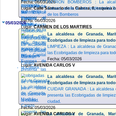
Fecha: 06/03/2026
PATRON BOMBEROS : La alcalde
Lugar:
Calle Santuario de la Cabeza, 8, esquina 
Carazo, asiste al acto institucional
de los Bomberos
Fecha: 06/03/2026
05/03/2026
Lugar:
CARMEN DE LOS MARTIRES
La alcaldesa de Granada, Mari
Ecobrigadas de limpieza para todos
LIMPIEZA : La alcaldesa de Granad
las Ecobrigadas de limpieza para todo
Fecha: 05/03/2026
Lugar:
AVENIDA CARLOS V
,
La alcaldesa de Granada, Mari
Ecobrigadas de limpieza para todos
CUIDAR GRANADA : La alcaldesa de
presenta las Ecobrigadas de limpieza
ciudad.
Fecha: 05/03/2026
Lugar:
AVENIDA CARLOS V
La alcaldesa de Granada, Mari