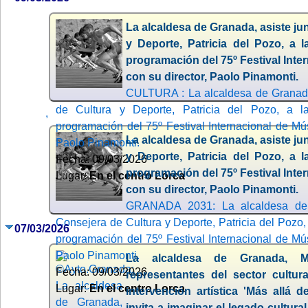
La alcaldesa de Granada, asiste ju
y Deporte, Patricia del Pozo, a l
programación del 75º Festival Inte
con su director, Paolo Pinamonti.
CULTURA : La alcaldesa de Granada,
de Cultura y Deporte, Patricia del Pozo, a la
,
programación del 75º Festival Internacional de Mú
La alcaldesa de Granada, asiste ju
Paolo Pinamonti.
y Deporte, Patricia del Pozo, a l
Fecha: 09/03/2026
programación del 75º Festival Inte
Lugar:
En el centro Lorca
con su director, Paolo Pinamonti.
GRANADA 2031: La alcaldesa de G
Consejera de Cultura y Deporte, Patricia del Pozo, 
07/03/2026
programación del 75º Festival Internacional de Mú
Paolo Pinamonti.
La alcaldesa de Granada, Ma
Fecha: 09/03/2026
representantes del sector cultura
Lugar:
En el centro Lorca
intervención artística 'Más allá 
invita a imaginar el legado cultura