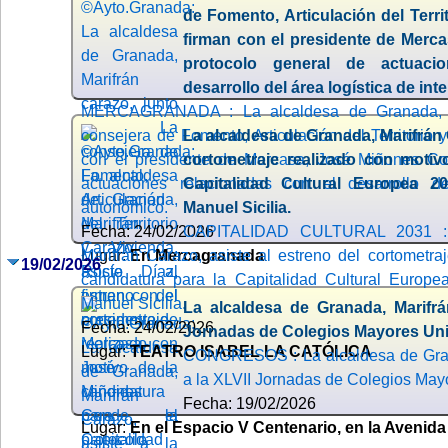
de Fomento, Articulación del Terri
firman con el presidente de Merc
protocolo general de actuaci
desarrollo del área logística de in
MERCAGRANADA : La alcaldesa de Granada, Ma
consejera de Fomento, Articulación del Territorio 
La alcaldesa de Granada, Marifrán 
con el presidente de Mercasa, José Miñones Con
cortometraje realizado con motiv
actuaciones relacionadas con el desarrollo de
Capitalidad Cultural Europea 20
autonómico.
Manuel Sicilia.
Fecha: 24/02/2026
CAPITALIDAD CULTURAL 2031 : 
Lugar:
Marifrán Carazo, asiste al estreno del cortometra
En Mercagranada
19/02/2026
candidatura para la Capitalidad Cultural Europea
Manuel Sicilia.
La alcaldesa de Granada, Marifrá
Fecha: 24/02/2026
Jornadas de Colegios Mayores Univ
Lugar:
TEATRO ISABEL LA CATÓLICA
CONGRESOS : La alcaldesa de Grana
a la XLVII Jornadas de Colegios Mayo
Fecha: 19/02/2026
Lugar:
En el Espacio V Centenario, en la Avenida 