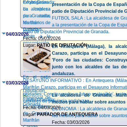
presentación de la Copa de España
patio de Diputación Provincial de 
FUTBOL SALA : La alcaldesa de Gran
a la presentación de la Copa de Espa
patio de Diputación Provincial de Granada.
04/03/2026
Fecha: 05/03/2026
Lugar:
PATIO DE DIPUTACIÓN
En Antequera (Málaga), la alcal
Carazo, participa en el Desayuno
'Foro de las ciudades: Construye
junto con los alcaldes de las de
andaluzas.
DESAYUNO INFORMATIVO : En Antequera (Málaga)
03/03/2026
Marifrán Carazo, participa en el Desayuno Informat
ciudades: Construyendo un futuro sostenible', junto
La alcaldesa de Granada, Marif
capitales de provincia andaluzas.
medios para hablar sobre asuntos
Fecha: 04/03/2026
ECONOMIA : La alcaldesa de Granada
Lugar:
PARADOR DE ANTEQUERA
los medios para hablar sobre asunto
Fecha: 03/03/2026