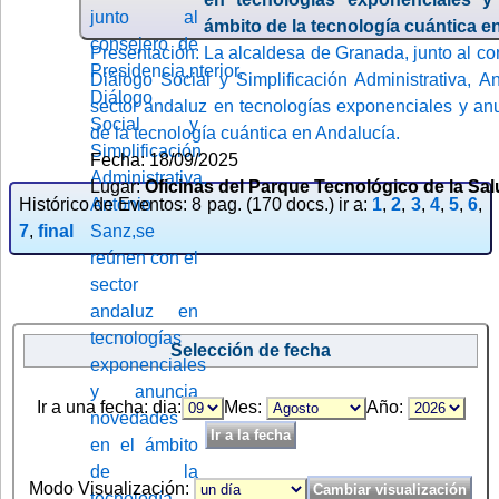
ámbito de la tecnología cuántica e
Presentación: La alcaldesa de Granada, junto al con
Diálogo Social y Simplificación Administrativa, 
sector andaluz en tecnologías exponenciales y an
de la tecnología cuántica en Andalucía.
Fecha: 18/09/2025
Lugar:
Oficinas del Parque Tecnológico de la Sa
Histórico de Eventos: 8 pag. (170 docs.) ir a:
1
,
2
,
3
,
4
,
5
,
6
,
7
,
final
Selección de fecha
Ir a una fecha: dia:
Mes:
Año:
Modo Visualización: